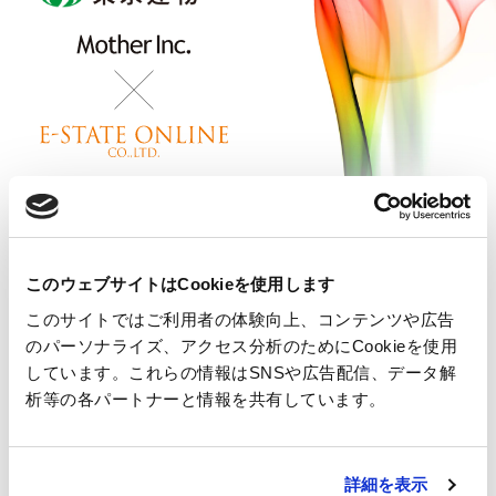
マザーは2019年12月、東京建物グループに加
わりました。
このウェブサイトはCookieを使用します
主要事業ドメインであった「Web制作」に加
このサイトではご利用者の体験向上、コンテンツや広告
え、同グループ会社であるイー・ステート・
のパーソナライズ、アクセス分析のためにCookieを使用
オンラインが得意とする「Web集客」「Web
しています。これらの情報はSNSや広告配信、データ解
析等の各パートナーと情報を共有しています。
分析」「デジタルサービス」の領域を強化
し、より幅広いソリューションをご提供しま
す。
詳細を表示